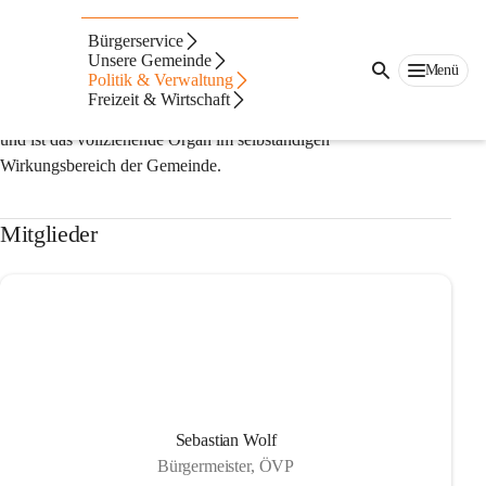
Gemeindevorstand
Bürgerservice
Unsere Gemeinde
Der Gemeindevorstand wird von der Gemeindevertretung aus 
Menü
Politik & Verwaltung
seiner Mitte gewählt, besteht aus der Bürgermeisterln, den 
Freizeit & Wirtschaft
Stellvertretern (Vizebürgermeistern) und weiteren Mitgliedern 
und ist das vollziehende Organ im selbständigen 
Wirkungsbereich der Gemeinde.
Mitglieder
Sebastian Wolf
Bürgermeister, ÖVP