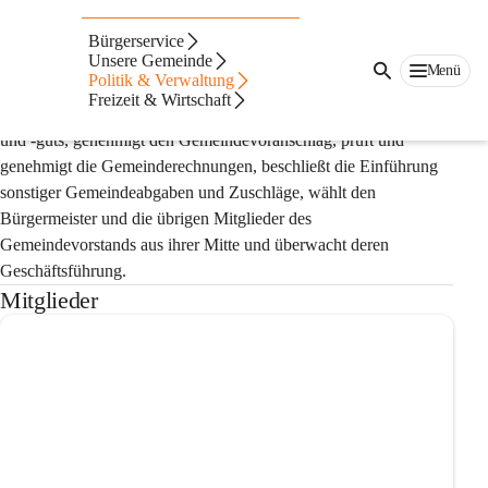
Gemeinderat
Bürgerservice
Unsere Gemeinde
Der Gemeinderat ist das beschließende und überwachende 
Menü
Politik & Verwaltung
Organ und wird in geheimer Wahl gewählt. Er berät und 
Freizeit & Wirtschaft
beschließt über alle Angelegenheiten des Gemeindevermögens 
und -guts, genehmigt den Gemeindevoranschlag, prüft und 
genehmigt die Gemeinderechnungen, beschließt die Einführung 
sonstiger Gemeindeabgaben und Zuschläge, wählt den 
Bürgermeister und die übrigen Mitglieder des 
Gemeindevorstands aus ihrer Mitte und überwacht deren 
Geschäftsführung.
Mitglieder