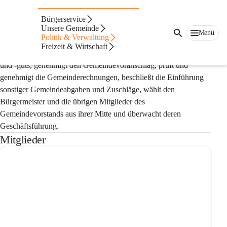
Gemeinderat
Bürgerservice
Unsere Gemeinde
Der Gemeinderat ist das beschließende und überwachende 
Menü
Politik & Verwaltung
Organ und wird in geheimer Wahl gewählt. Er berät und 
Freizeit & Wirtschaft
beschließt über alle Angelegenheiten des Gemeindevermögens 
und -guts, genehmigt den Gemeindevoranschlag, prüft und 
genehmigt die Gemeinderechnungen, beschließt die Einführung 
sonstiger Gemeindeabgaben und Zuschläge, wählt den 
Bürgermeister und die übrigen Mitglieder des 
Gemeindevorstands aus ihrer Mitte und überwacht deren 
Geschäftsführung.
Mitglieder