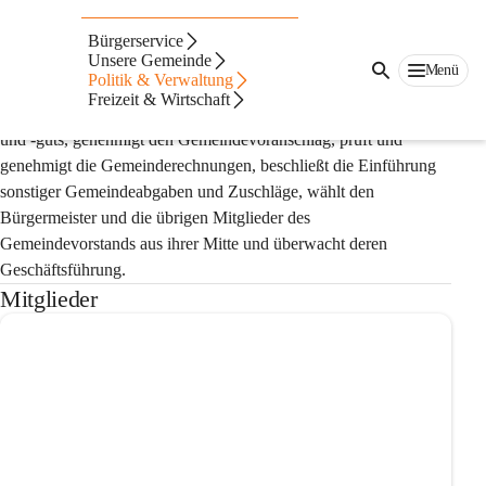
Gemeinderat
Bürgerservice
Unsere Gemeinde
Der Gemeinderat ist das beschließende und überwachende 
Menü
Politik & Verwaltung
Organ und wird in geheimer Wahl gewählt. Er berät und 
Freizeit & Wirtschaft
beschließt über alle Angelegenheiten des Gemeindevermögens 
und -guts, genehmigt den Gemeindevoranschlag, prüft und 
genehmigt die Gemeinderechnungen, beschließt die Einführung 
sonstiger Gemeindeabgaben und Zuschläge, wählt den 
Bürgermeister und die übrigen Mitglieder des 
Gemeindevorstands aus ihrer Mitte und überwacht deren 
Geschäftsführung.
Mitglieder