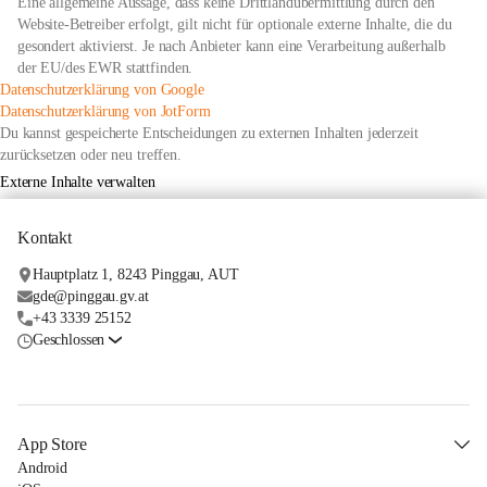
Eine allgemeine Aussage, dass keine Drittlandübermittlung durch den
Website-Betreiber erfolgt, gilt nicht für optionale externe Inhalte, die du
gesondert aktivierst. Je nach Anbieter kann eine Verarbeitung außerhalb
der EU/des EWR stattfinden.
öffnet
Datenschutzerklärung von Google
in
öffnet
Datenschutzerklärung von JotForm
neuem
in
Du kannst gespeicherte Entscheidungen zu externen Inhalten jederzeit
Tab
neuem
zurücksetzen oder neu treffen.
Tab
Externe Inhalte verwalten
Kontakt
Hauptplatz 1, 8243 Pinggau, AUT
gde@pinggau.gv.at
+43 3339 25152
Geschlossen
App Store
Android